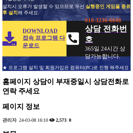
설치시 오류가 발생할 수 있으므로 우선
실행중인 게임을 종료
후 설치
해 주세요.
010-3236-6648
상담 전화번
DOWNLOAD
접속 프로그램 다
호
운로드
365일 24시간 상
담가능합니다.
★ 프로그램 설치 및 회원가입은 컴퓨터(PC)로 진행 해주세요
홈페이지 상담이 부재중일시 상담전화로
연락 주세요
페이지 정보
관리자
24-03-08 16:10
2,573
0