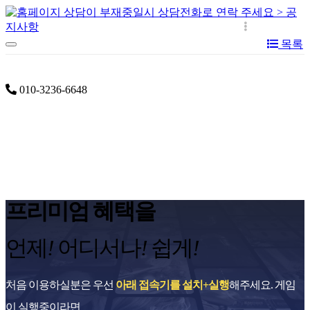
목록
공지사항
설치 및 이용안내
서비스 게임
이용요
금
010-3236-6648
프리미엄 혜택을
언제
!
어디서나
!
쉽게
!
처음 이용하실분은 우선
아래 접속기를 설치+실행
해주세요. 게임
이 실행중이라면