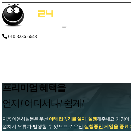
공지사항
설치 및 이용안내
서비스 게임
이용요금
010-3236-6648
프리미엄 혜택을
언제
!
어디서나
!
쉽게
!
처음 이용하실분은 우선
아래 접속기를 설치+실행
해주세요. 게임이
설치시 오류가 발생할 수 있으므로 우선
실행중인 게임을 종료 