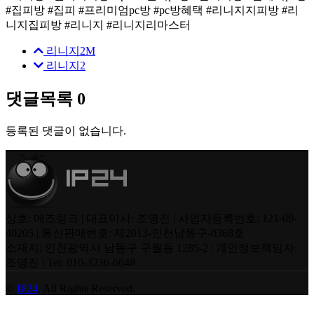
#집피방 #집피 #프리미엄pc방 #pc방혜택 #리니지지피방 #리
니지집피방 #리니지 #리니지리마스터
리니지2M
리니지2
댓글목록
0
등록된 댓글이 없습니다.
상호: 에즈링크 | 대표이사: 조영진 | 사업자등록번호: 121-09-
40205 | 통신판매번호: 제2013-인천남동구-0368호
소재지: 인천광역시 남동구 구월동 1285-2 | 개인정보책임자:
조영진 | Tel: 010-3236-6648
©
IP24
. All Rights Reserved.