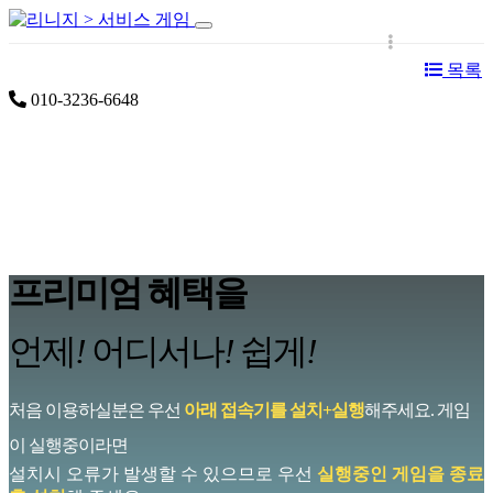
공지사항
설치 및 이용안내
서비스 게임
이용요
목록
금
010-3236-6648
프리미엄 혜택을
언제
!
어디서나
!
쉽게
!
처음 이용하실분은 우선
아래 접속기를 설치+실행
해주세요. 게임
이 실행중이라면
설치시 오류가 발생할 수 있으므로 우선
실행중인 게임을 종료